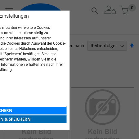
Zum
Mein
0
Suche
Inhalt
 Einstellungen
springen
 möchten wir weitere Cookies
es anzubieten, diese stetig zu
d Ihrer Interessen auf unserer
 die Cookies durch Auswahl der Cookie-
Ab
Sortieren nach
etzen eines Häkchens entscheiden,
so
t "Speichern" bestätigen Sie diese
ARZTBEDARF
ichern" wählen, willigen Sie in die
 Informationen erhalten Sie nach Ihrer
Artikel
1
-
12
von
19
klärung.
NOTFALLKOFFER
ICHERN
EN & SPEICHERN