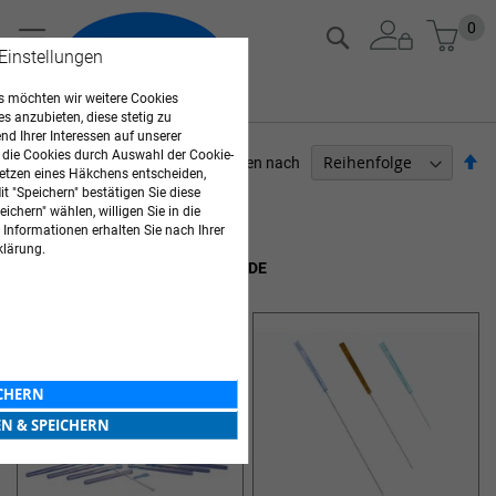
Zum
Mein
0
Suche
Inhalt
 Einstellungen
springen
 möchten wir weitere Cookies
es anzubieten, diese stetig zu
d Ihrer Interessen auf unserer
 die Cookies durch Auswahl der Cookie-
Ab
Sortieren nach
etzen eines Häkchens entscheiden,
so
t "Speichern" bestätigen Sie diese
ARZTBEDARF
ichern" wählen, willigen Sie in die
 Informationen erhalten Sie nach Ihrer
Artikel
1
-
12
von
15
klärung.
AKUPUNKTUR & NATURHEILKUNDE
ICHERN
EN & SPEICHERN