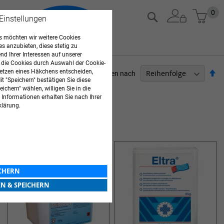
Zum
Mein
0
Suche
 Einstellungen
Inhalt
springen
 möchten wir weitere Cookies
es anzubieten, diese stetig zu
d Ihrer Interessen auf unserer
 die Cookies durch Auswahl der Cookie-
Ab
etzen eines Häkchens entscheiden,
Sortieren nach
t "Speichern" bestätigen Sie diese
so
PFLEGEBEDARF
ichern" wählen, willigen Sie in die
 Informationen erhalten Sie nach Ihrer
klärung.
3
Elemente
WASCHMITTEL
ICHERN
EN & SPEICHERN