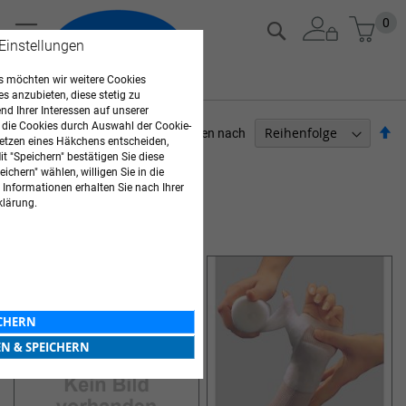
Zum
Mein
0
Suche
Inhalt
 Einstellungen
springen
 möchten wir weitere Cookies
es anzubieten, diese stetig zu
d Ihrer Interessen auf unserer
 die Cookies durch Auswahl der Cookie-
Ab
Sortieren nach
etzen eines Häkchens entscheiden,
so
t "Speichern" bestätigen Sie diese
ARZTBEDARF
ichern" wählen, willigen Sie in die
 Informationen erhalten Sie nach Ihrer
11
Elemente
klärung.
POLSTERMATERIAL & ZUBEHÖR
ICHERN
EN & SPEICHERN