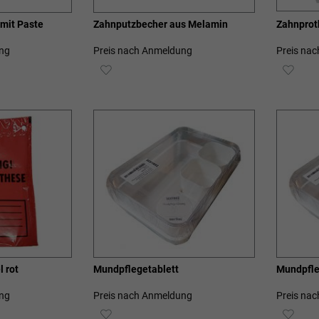
mit Paste
Zahnputzbecher aus Melamin
Zahnprot
ng
Preis nach Anmeldung
Preis na
ZUR
ZUR
E
WUNSCHLISTE
WUN
HINZUFÜGEN
HIN
 rot
Mundpflegetablett
Mundpfle
ng
Preis nach Anmeldung
Preis na
ZUR
ZUR