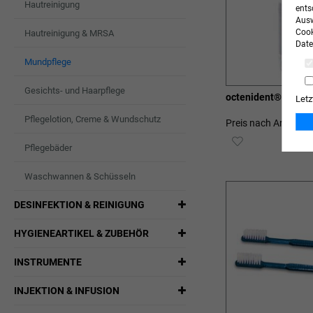
Hautreinigung
ents
Ausw
Cook
Hautreinigung & MRSA
Date
Mundpflege
Gesichts- und Haarpflege
octenident® Munds
Letz
Pflegelotion, Creme & Wundschutz
Preis nach Anmeldu
ZUR
Pflegebäder
WUNSCHLIST
Waschwannen & Schüsseln
HINZUFÜGEN
DESINFEKTION & REINIGUNG
HYGIENEARTIKEL & ZUBEHÖR
INSTRUMENTE
INJEKTION & INFUSION