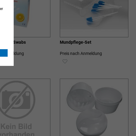
er
ycerin Swabs
Mundpflege-Set
ch Anmeldung
Preis nach Anmeldung
ZUR
SCHLISTE
WUNSCHLISTE
ZUFÜGEN
HINZUFÜGEN