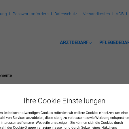
rung
Passwort anfordern
Datenschutz
Versandkosten
AGB
ARZTBEDARF
PFLEGEBEDA
emente
Ihre Cookie Einstellungen
n technisch notwendigen Cookies möchten wir weitere Cookies einsetzen, um eine
zahl von Services anzubieten, diese stetig zu verbessern sowie Werbung entspreche
r Interessen auf unserer Webseite anzuzeigen. Sie können sich die Cookies durch
ahl der Cookie-Gruppen anzeigen lassen und durch Setzen eines Häkchens