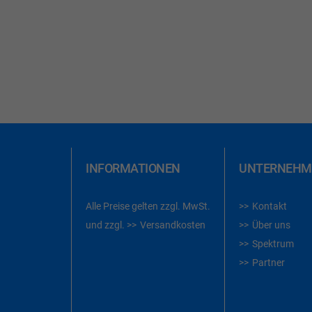
E
WUNSCHLISTE
WUN
HINZUFÜGEN
HIN
INFORMATIONEN
UNTERNEHM
Alle Preise gelten zzgl. MwSt.
Kontakt
und zzgl.
Versandkosten
Über uns
Spektrum
Partner