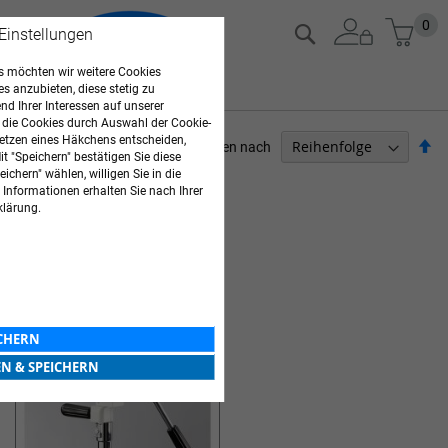
Zum
Mein
0
Suche
 Einstellungen
Inhalt
springen
 möchten wir weitere Cookies
es anzubieten, diese stetig zu
d Ihrer Interessen auf unserer
 die Cookies durch Auswahl der Cookie-
etzen eines Häkchens entscheiden,
Ab
Sortieren nach
t "Speichern" bestätigen Sie diese
so
ichern" wählen, willigen Sie in die
ARZTBEDARF
 Informationen erhalten Sie nach Ihrer
klärung.
1
Artikel
KOLPOSKOPE
ICHERN
EN & SPEICHERN