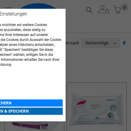
Zum
Mein
0
Suche
Inhalt
 Einstellungen
springen
 möchten wir weitere Cookies
es anzubieten, diese stetig zu
d Ihrer Interessen auf unserer
 die Cookies durch Auswahl der Cookie-
Ab
Sortieren nach
etzen eines Häkchens entscheiden,
so
t "Speichern" bestätigen Sie diese
PFLEGEBEDARF
ichern" wählen, willigen Sie in die
 Informationen erhalten Sie nach Ihrer
9
Elemente
klärung.
DESINFEKTION FÜR FLÄCHEN
ICHERN
EN & SPEICHERN