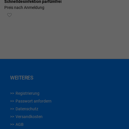
Schnelldesinfektion parfümfrei
Preis nach Anmeldung
ZUR
WUNSCHLISTE
HINZUFÜGEN
WEITERES
Registrierung
Passwort anfordern
Datenschutz
Versandkosten
AGB