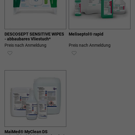
DESCOSEPT SENSITIVE WIPES
Meliseptol® rapid
- abbaubares Vliestuch*
Preis nach Anmeldung
Preis nach Anmeldung
ZUR
ZUR
WUNSCHLISTE
WUNSCHLISTE
HINZUFÜGEN
HINZUFÜGEN
MaiMed® MyClean DS