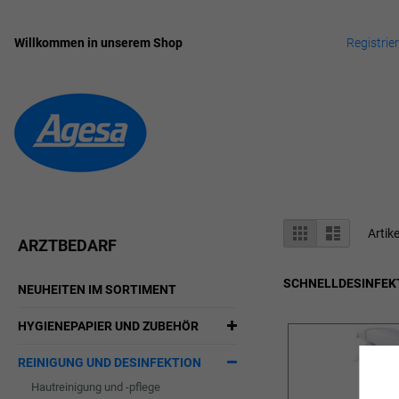
Willkommen in unserem Shop
Registrie
Zum
Inhalt
springen
Anzeigen
Liste
Liste
Artik
ARZTBEDARF
als
SCHNELLDESINFEK
NEUHEITEN IM SORTIMENT
HYGIENEPAPIER UND ZUBEHÖR
REINIGUNG UND DESINFEKTION
Hautreinigung und -pflege