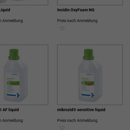
Liquid
Incidin OxyFoam NG
ch Anmeldung
Preis nach Anmeldung
ZUR
SCHLISTE
WUNSCHLISTE
ZUFÜGEN
HINZUFÜGEN
 AF liquid
mikrozid® sensitive liquid
ch Anmeldung
Preis nach Anmeldung
ZUR