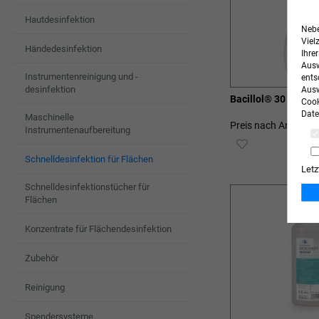
Hautdesinfektion
Nebe
Viel
Händedesinfektion
Ihre
Ausw
Instrumentenreinigung und -
ents
desinfektion
Ausw
Bacillol® 30 Sensi
Cook
Date
Maschinelle
Preis nach Anmeldu
Instrumentenaufbereitung
ZUR
Schnelldesinfektion für Flächen
WUNSCHLIST
Letz
Schnelldesinfektionstücher für
HINZUFÜGEN
Flächen
Konzentrate für Flächendesinfektion
Zubehör
Reinigung
Spendersysteme