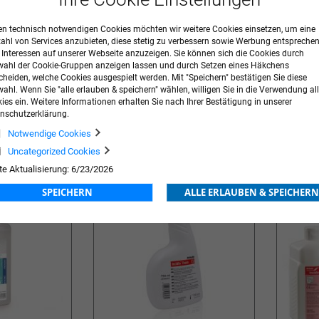
n technisch notwendigen Cookies möchten wir weitere Cookies einsetzen, um eine
zahl von Services anzubieten, diese stetig zu verbessern sowie Werbung entspreche
r Interessen auf unserer Webseite anzuzeigen. Sie können sich die Cookies durch
ahl der Cookie-Gruppen anzeigen lassen und durch Setzen eines Häkchens
cheiden, welche Cookies ausgespielt werden. Mit "Speichern" bestätigen Sie diese
ahl. Wenn Sie "alle erlauben & speichern" wählen, willigen Sie in die Verwendung all
tive Foam
Bacillol® AF
DESCOSE
ies ein. Weitere Informationen erhalten Sie nach Ihrer Bestätigung in unserer
nschutzerklärung.
ng
Preis nach Anmeldung
Preis na
Notwendige Cookies
ZUR
ZUR
Uncategorized Cookies
E
WUNSCHLISTE
WUN
te Aktualisierung: 6/23/2026
SPEICHERN
ALLE ERLAUBEN & SPEICHERN
HINZUFÜGEN
HIN