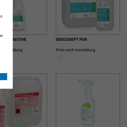
nd
er
PT SENSITIVE
DESCOSEPT PUR
ch Anmeldung
Preis nach Anmeldung
ZUR
SCHLISTE
WUNSCHLISTE
ZUFÜGEN
HINZUFÜGEN