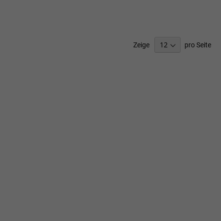
SCHLISTE
WUNSCHLISTE
ZUFÜGEN
HINZUFÜGEN
Zeige
pro Seite