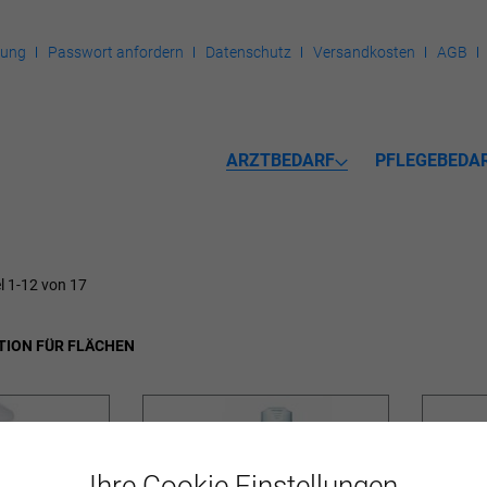
rung
Passwort anfordern
Datenschutz
Versandkosten
AGB
ARZTBEDARF
PFLEGEBEDA
el
1
-
12
von
17
TION FÜR FLÄCHEN
Ihre Cookie Einstellungen