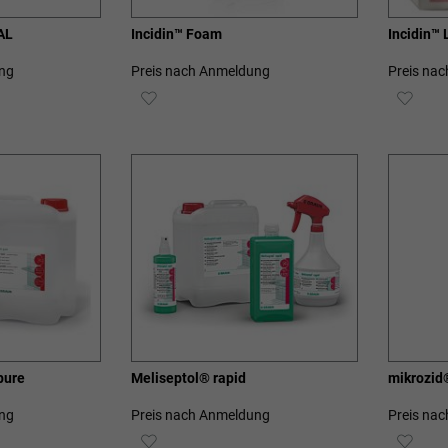
AL
Incidin™ Foam
Incidin™ 
ng
Preis nach Anmeldung
Preis na
ZUR
ZUR
E
WUNSCHLISTE
WUN
HINZUFÜGEN
HIN
pure
Meliseptol® rapid
mikrozid®
ng
Preis nach Anmeldung
Preis na
ZUR
ZUR