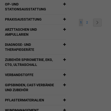
OP- UND
WUNSCHLIST
STATIONSAUSSTATTUNG
HINZUFÜGEN
PRAXISAUSSTATTUNG
Seite
Sie lesen gerade die Sei
Seite
Seite
Weiter
1
2
ARZTTASCHEN UND
AMPULLARIEN
DIAGNOSE- UND
THERAPIEGERÄTE
ZUBEHÖR SPIROMETRIE, EKG,
CTG, ULTRASCHALL
VERBANDSTOFFE
GIPSBINDEN, CAST-VERBÄNDE
UND ZUBEHÖR
PFLASTERMATERIALIEN
WUNDMANAGEMENT