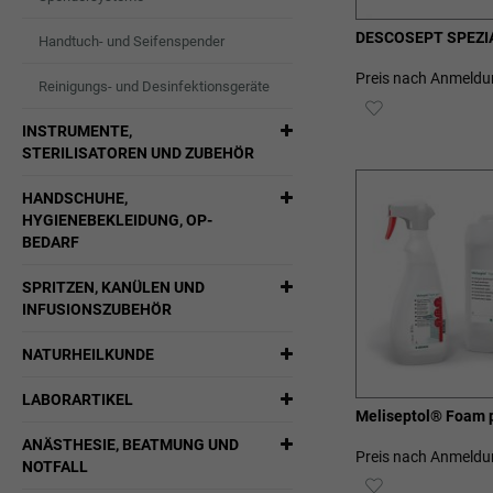
DESCOSEPT SPEZI
Handtuch- und Seifenspender
Preis nach Anmeldu
Reinigungs- und Desinfektionsgeräte
ZUR
INSTRUMENTE,
WUNSCHLIST
STERILISATOREN UND ZUBEHÖR
HINZUFÜGEN
HANDSCHUHE,
HYGIENEBEKLEIDUNG, OP-
BEDARF
SPRITZEN, KANÜLEN UND
INFUSIONSZUBEHÖR
NATURHEILKUNDE
LABORARTIKEL
Meliseptol® Foam 
ANÄSTHESIE, BEATMUNG UND
Preis nach Anmeldu
NOTFALL
ZUR