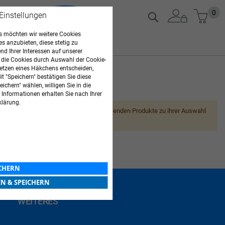
Zum
Mein
0
Suche
 Einstellungen
Inhalt
springen
 möchten wir weitere Cookies
es anzubieten, diese stetig zu
d Ihrer Interessen auf unserer
 die Cookies durch Auswahl der Cookie-
etzen eines Häkchens entscheiden,
t "Speichern" bestätigen Sie diese
ichern" wählen, willigen Sie in die
ARZTBEDARF
 Informationen erhalten Sie nach Ihrer
klärung.
Leider können wir keine passenden Produkte zu ihrer Auswahl
finden.
ICHERN
EN & SPEICHERN
WEITERES