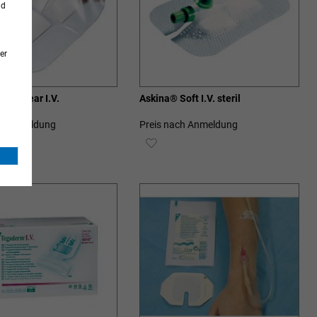
nd
er
oft Clear I.V.
Askina® Soft I.V. steril
ch Anmeldung
Preis nach Anmeldung
ZUR
SCHLISTE
WUNSCHLISTE
ZUFÜGEN
HINZUFÜGEN