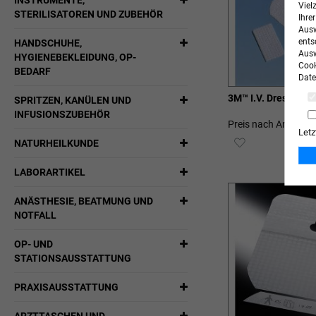
INSTRUMENTE,
Viel
STERILISATOREN UND ZUBEHÖR
Ihre
Ausw
ents
HANDSCHUHE,
Ausw
HYGIENEBEKLEIDUNG, OP-
Cook
BEDARF
Date
3M™ I.V. Dressing
SPRITZEN, KANÜLEN UND
INFUSIONSZUBEHÖR
Preis nach Anmeldu
Letz
ZUR
NATURHEILKUNDE
WUNSCHLIST
LABORARTIKEL
HINZUFÜGEN
ANÄSTHESIE, BEATMUNG UND
NOTFALL
OP- UND
STATIONSAUSSTATTUNG
PRAXISAUSSTATTUNG