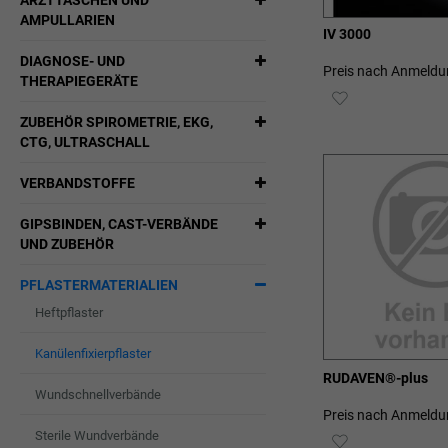
ARZTTASCHEN UND
AMPULLARIEN
IV 3000
DIAGNOSE- UND
Preis nach Anmeldu
THERAPIEGERÄTE
ZUR
ZUBEHÖR SPIROMETRIE, EKG,
WUNSCHLIST
CTG, ULTRASCHALL
HINZUFÜGEN
VERBANDSTOFFE
GIPSBINDEN, CAST-VERBÄNDE
UND ZUBEHÖR
PFLASTERMATERIALIEN
Heftpflaster
Kanülenfixierpflaster
RUDAVEN®-plus
Wundschnellverbände
Preis nach Anmeldu
Sterile Wundverbände
ZUR