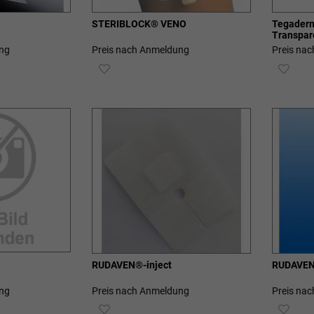
STERIBLOCK® VENO
Tegaderm
Transpar
Pflasters
ng
Preis nach Anmeldung
Preis na
ZUR
ZUR
E
WUNSCHLISTE
WUN
HINZUFÜGEN
HIN
RUDAVEN®-inject
RUDAVEN
ng
Preis nach Anmeldung
Preis na
ZUR
ZUR