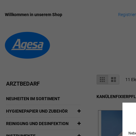
Willkommen in unserem Shop
Registrie
Zum
Inhalt
springen
Anzeigen
Liste
Liste
11
El
ARZTBEDARF
als
KANÜLENFIXIERPF
NEUHEITEN IM SORTIMENT
HYGIENEPAPIER UND ZUBEHÖR
REINIGUNG UND DESINFEKTION
Nebe