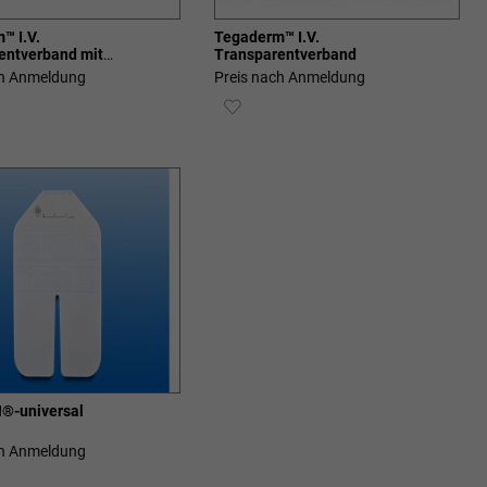
™ I.V.
Tegaderm™ I.V.
entverband mit
Transparentverband
treifen
ch Anmeldung
Preis nach Anmeldung
ZUR
SCHLISTE
WUNSCHLISTE
ZUFÜGEN
HINZUFÜGEN
®-universal
ch Anmeldung