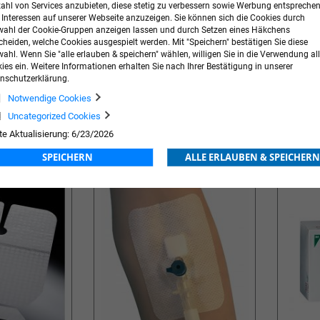
zahl von Services anzubieten, diese stetig zu verbessern sowie Werbung entspreche
r Interessen auf unserer Webseite anzuzeigen. Sie können sich die Cookies durch
ahl der Cookie-Gruppen anzeigen lassen und durch Setzen eines Häkchens
cheiden, welche Cookies ausgespielt werden. Mit "Speichern" bestätigen Sie diese
ahl. Wenn Sie "alle erlauben & speichern" wählen, willigen Sie in die Verwendung all
ies ein. Weitere Informationen erhalten Sie nach Ihrer Bestätigung in unserer
nschutzerklärung.
Notwendige Cookies
Applica I.V. 100
Askina® S
Uncategorized Cookies
ng
Preis nach Anmeldung
Preis na
te Aktualisierung: 6/23/2026
ZUR
ZUR
SPEICHERN
ALLE ERLAUBEN & SPEICHERN
E
WUNSCHLISTE
WUN
HINZUFÜGEN
HIN