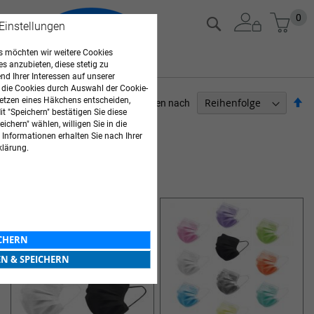
Zum
Mein
0
Suche
 Einstellungen
Inhalt
springen
 möchten wir weitere Cookies
es anzubieten, diese stetig zu
d Ihrer Interessen auf unserer
 die Cookies durch Auswahl der Cookie-
Ab
etzen eines Häkchens entscheiden,
Sortieren nach
t "Speichern" bestätigen Sie diese
so
PFLEGEBEDARF
ichern" wählen, willigen Sie in die
 Informationen erhalten Sie nach Ihrer
klärung.
3
Elemente
SCHUTZKLEIDUNG
ICHERN
EN & SPEICHERN